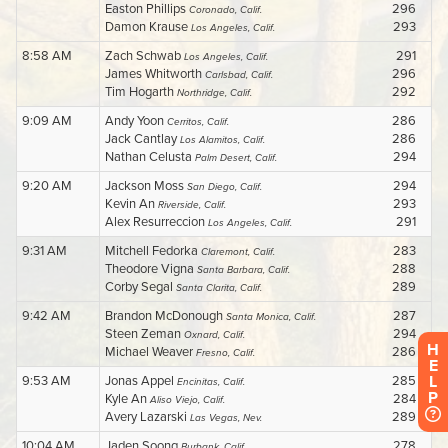
H
E
L
P