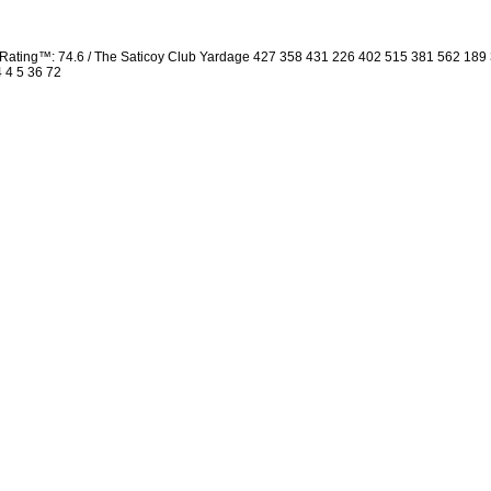
Rating™: 74.6 / The Saticoy Club Yardage 427 358 431 226 402 515 381 562 18
4 4 5 36 72