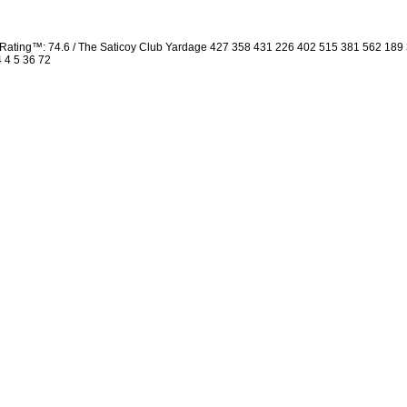
Rating™: 74.6 / The Saticoy Club Yardage 427 358 431 226 402 515 381 562 18
4 4 5 36 72