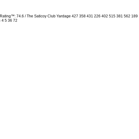
Rating™: 74.6 / The Saticoy Club Yardage 427 358 431 226 402 515 381 562 18
4 4 5 36 72