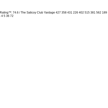
Rating™: 74.6 / The Saticoy Club Yardage 427 358 431 226 402 515 381 562 18
4 4 5 36 72