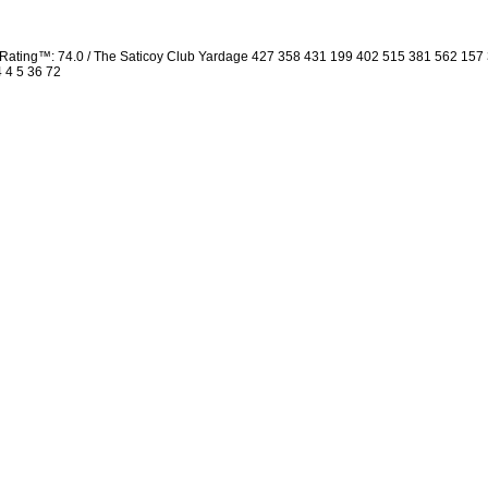
Rating™: 74.0 / The Saticoy Club Yardage 427 358 431 199 402 515 381 562 15
4 4 5 36 72