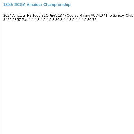
125th SCGA Amateur Championship
2024 Amateur R3 Tee / SLOPE®: 137 / Course Rating™: 74.0 / The Saticoy Cl
3425 6857 Par 4 4 4 3 4 5 4 5 3 36 3 4 4 3 5 4 4 4 5 36 72