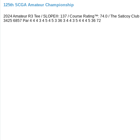
125th SCGA Amateur Championship
2024 Amateur R3 Tee / SLOPE®: 137 / Course Rating™: 74.0 / The Saticoy Cl
3425 6857 Par 4 4 4 3 4 5 4 5 3 36 3 4 4 3 5 4 4 4 5 36 72