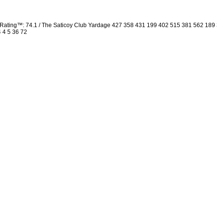
Rating™: 74.1 / The Saticoy Club Yardage 427 358 431 199 402 515 381 562 18
4 4 5 36 72