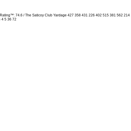
Rating™: 74.6 / The Saticoy Club Yardage 427 358 431 226 402 515 381 562 21
4 4 5 36 72