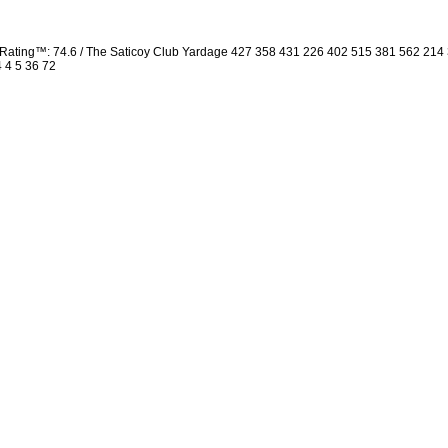
Rating™: 74.6 / The Saticoy Club Yardage 427 358 431 226 402 515 381 562 21
4 4 5 36 72